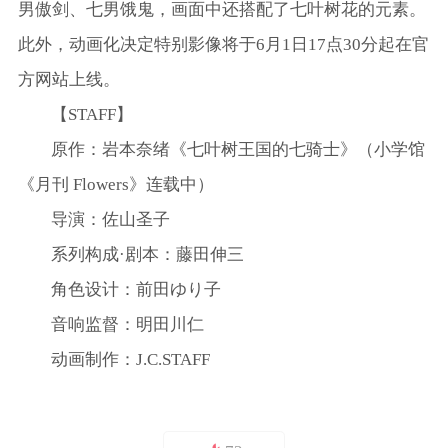
男傲剑、七男饿鬼，画面中还搭配了七叶树花的元素。
此外，动画化决定特别影像将于6月1日17点30分起在官
方网站上线。
【STAFF】
原作：岩本奈绪《七叶树王国的七骑士》（小学馆
《月刊 Flowers》连载中）
导演：佐山圣子
系列构成·剧本：藤田伸三
角色设计：前田ゆり子
音响监督：明田川仁
动画制作：J.C.STAFF