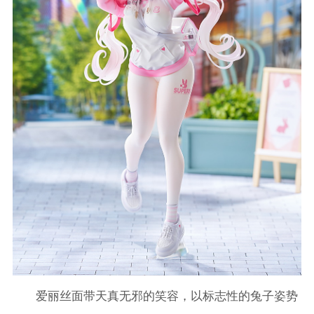
爱丽丝面带天真无邪的笑容，以标志性的兔子姿势