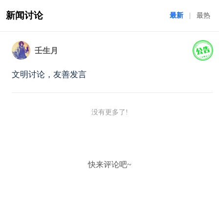
新闻讨论
最新
|
最热
壬生月
文明讨论，友善发言
没有更多了!
快来评论吧~