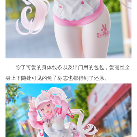
除了可爱的身体线条以及出门用的包包，爱丽丝全
身上下随处可见的兔子标志也都得到了还原。