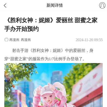
新闻详情
《胜利女神：妮姬》爱丽丝 甜蜜之家
手办开始预约
再漫画
再漫画
2024-11-26 09:55
射击手游《胜利女神：妮姬》中的爱丽丝，身
穿“甜蜜之家”的服装作为1/7比例手办登场了。