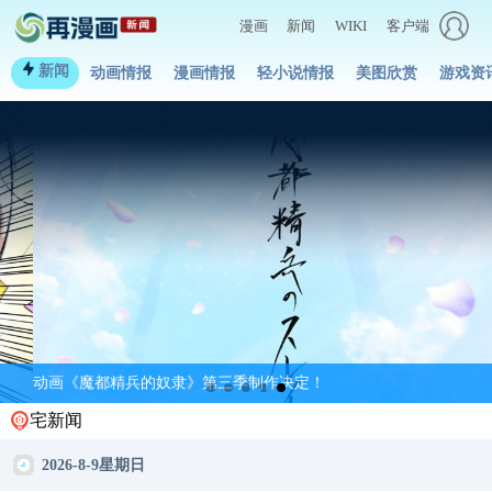
漫画
新闻
WIKI
客户端
新闻
动画情报
漫画情报
轻小说情报
美图欣赏
游戏资
动画《魔都精兵的奴隶》第三季制作决定！
宅新闻
2026-8-9星期日