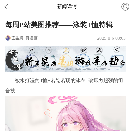
新闻详情
每周P站美图推荐——泳装T恤特辑
壬生月
再漫画
2025-8-6 03:03
被水打湿的T恤+若隐若现的泳衣=破坏力超强的组
合技