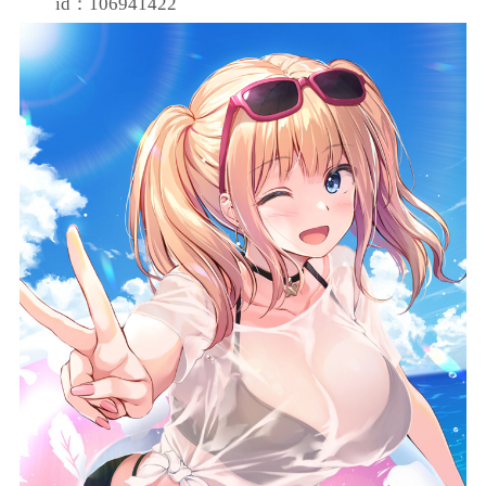
id：106941422