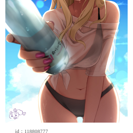
id：118808777