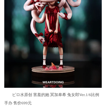
ピロ水原创 害羞的她 冥加皋希 兔女郎Ver.1/6比例
手办 售价699元