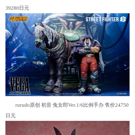
39280日元
rurudo原创 初音 兔女郎Ver.1/6比例手办 售价24750
日元