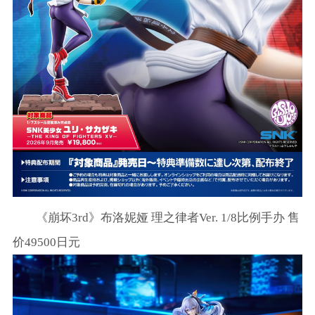
《崩坏3rd》布洛妮娅 理之律者Ver. 1/8比例手办 售
价49500日元