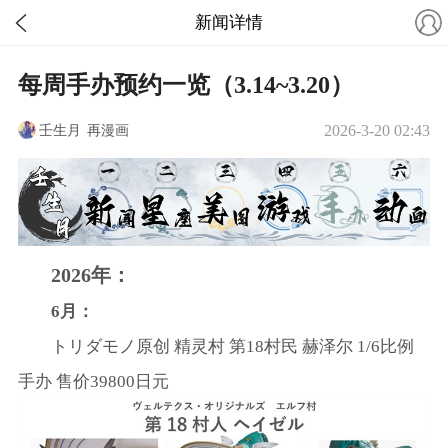
新闻详情
每周手办预约一览（3.14~3.20）
壬生月
再漫画
2026-3-20 02:43
2026年：
6月：
トリダモノ原创 精灵村 第18村民 赫泽尔 1/6比例
手办 售价39800日元