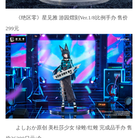
《绝区零》星见雅 游园熠刻Ver.1/8比例手办 售价
299元
よしおか原创 美杜莎少女 绿蝰/红蝰 完成品手办 售