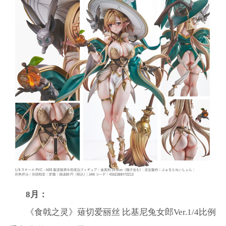
8月：
《食戟之灵》薙切爱丽丝 比基尼兔女郎Ver.1/4比例