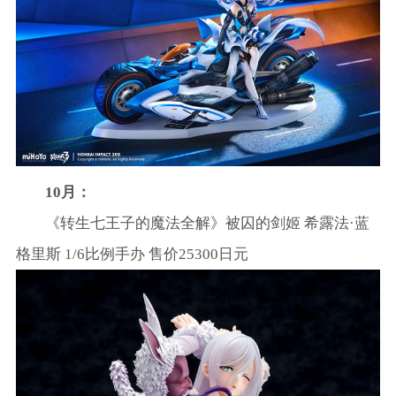
10月：
《转生七王子的魔法全解》被囚的剑姬 希露法·蓝
格里斯 1/6比例手办 售价25300日元