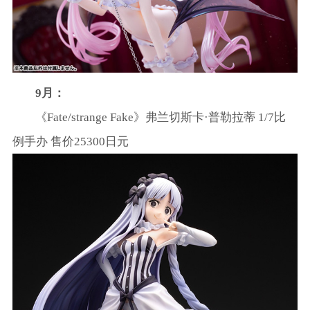
9月：
《Fate/strange Fake》弗兰切斯卡·普勒拉蒂 1/7比
例手办 售价25300日元