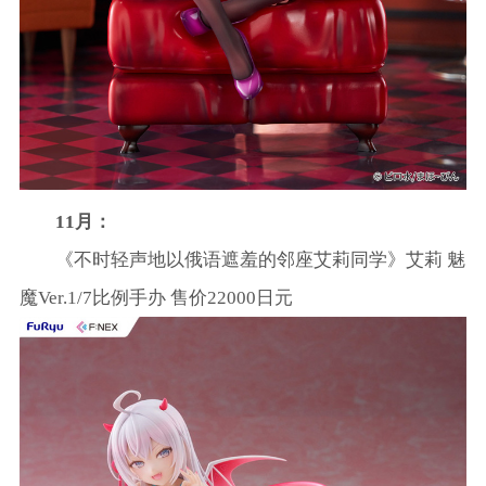
11月：
《不时轻声地以俄语遮羞的邻座艾莉同学》艾莉 魅
魔Ver.1/7比例手办 售价22000日元