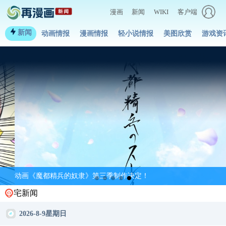
漫画
新闻
WIKI
客户端
新闻
动画情报
漫画情报
轻小说情报
美图欣赏
游戏资
动画《魔都精兵的奴隶》第三季制作决定！
宅新闻
2026-8-9星期日