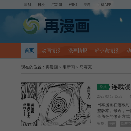
原创
日漫
宅新闻
WIKI
专题
手机APP
首页
动画情报
漫画情报
轻小说情报
动
现在的位置：
再漫画
>
宅新闻
>
马赛克
连载漫
杂类
2025-03-13 15:39
日本漫画在连载时
整版本。最近，一
长角色的修正方式，
标签：
漫画
马赛