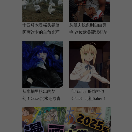
十四尊木灵摇头晃脑
从肌肉线条到自由灵
阿席达卡的主角光环
魂 这位欧美硬汉把杀
碎了一地
人蜂演活了
从水槽里捞出的梦
「F i.n.t」服饰神似
幻！Coser沉水还原青
《Fate》元祖Saber！
金石
网友：直接穿去
Cosplay都可