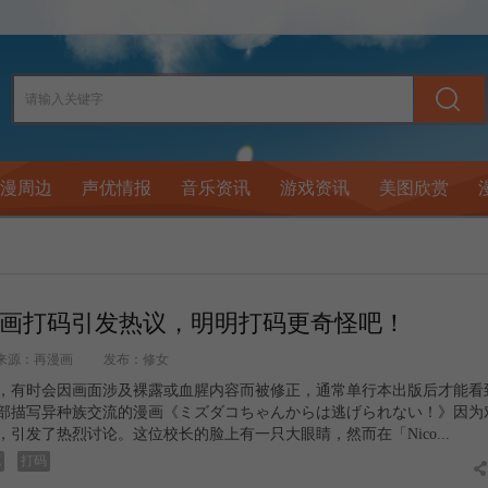
漫周边
声优情报
音乐资讯
游戏资讯
美图欣赏
画打码引发热议，明明打码更奇怪吧！
来源：再漫画
发布：修女
，有时会因画面涉及裸露或血腥内容而被修正，通常单行本出版后才能看
部描写异种族交流的漫画《ミズダコちゃんからは逃げられない！》因为
引发了热烈讨论。这位校长的脸上有一只大眼睛，然而在「Nico...
克
打码