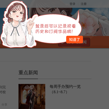
|
登录
注册
漫展情报
大杂烩
重点新闻
每周手办预约一览
到完
（8.1~8.7）
对校
分享