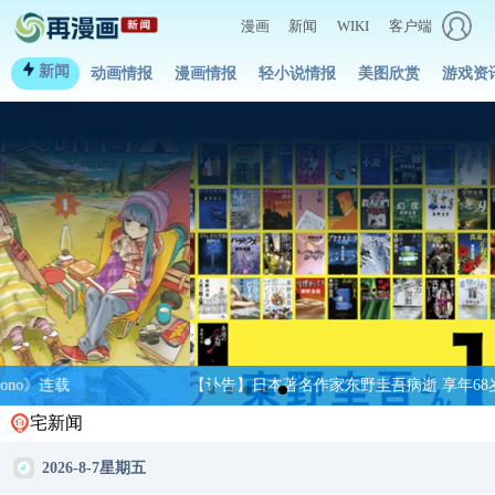
漫画
新闻
WIKI
客户端
新闻
动画情报
漫画情报
轻小说情报
美图欣赏
游戏资
【讣告】日本著名作家东野圭吾病逝 享年68岁
宅新闻
2026-8-7星期五